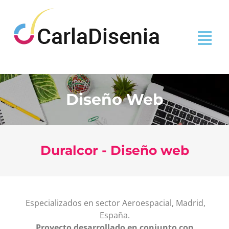
Diseño Web
Duralcor - Diseño web
Especializados en sector Aeroespacial, Madrid,
España.
Proyecto desarrollado en conjunto con